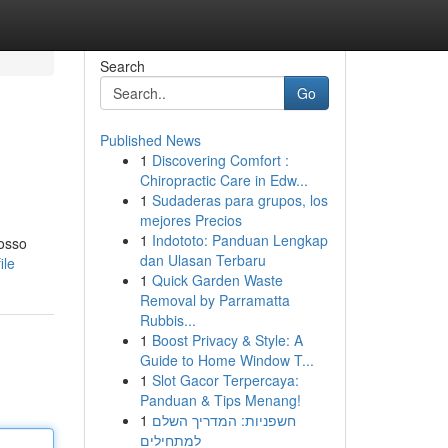
Search
Go
Published News
1
Discovering Comfort :
Chiropractic Care in Edw...
1
Sudaderas para grupos, los
mejores Precios
1
Indototo: Panduan Lengkap
nosso
dan Ulasan Terbaru
ile
1
Quick Garden Waste
Removal by Parramatta
Rubbis...
1
Boost Privacy & Style: A
Guide to Home Window T...
1
Slot Gacor Terpercaya:
Panduan & Tips Menang!
1
חשפניות: המדריך השלם
למתחילים