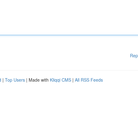
Rep
d
|
Top Users
| Made with
Kliqqi CMS
|
All RSS Feeds