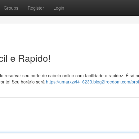
Groups
Register
Login
il e Rapido!
de reservar seu corte de cabelo online com facilidade e rapidez. É só 
ronto! Seu horário será
https://umarxzvt416233.blog2freedom.com/prof