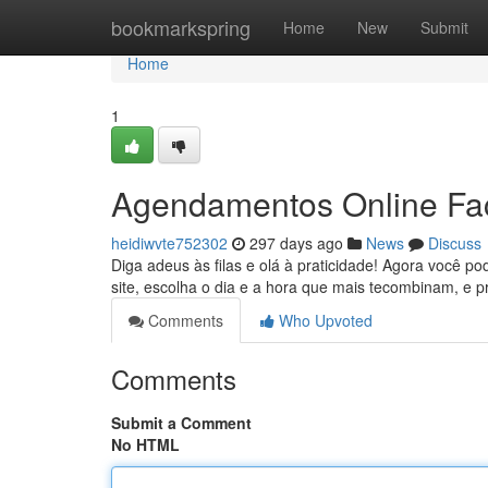
Home
bookmarkspring
Home
New
Submit
Home
1
Agendamentos Online Fac
heidiwvte752302
297 days ago
News
Discuss
Diga adeus às filas e olá à praticidade! Agora você po
site, escolha o dia e a hora que mais tecombinam, e p
Comments
Who Upvoted
Comments
Submit a Comment
No HTML