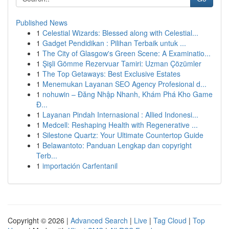
Published News
1
Celestial Wizards: Blessed along with Celestial...
1
Gadget Pendidikan : Pilihan Terbaik untuk ...
1
The City of Glasgow's Green Scene: A Examinatio...
1
Şişli Gömme Rezervuar Tamiri: Uzman Çözümler
1
The Top Getaways: Best Exclusive Estates
1
Menemukan Layanan SEO Agency Profesional d...
1
nohuwin – Đăng Nhập Nhanh, Khám Phá Kho Game
Đ...
1
Layanan Pindah Internasional : Allied Indonesi...
1
Medcell: Reshaping Health with Regenerative ...
1
Silestone Quartz: Your Ultimate Countertop Guide
1
Belawantoto: Panduan Lengkap dan copyright
Terb...
1
importación Carfentanil
Copyright © 2026 |
Advanced Search
|
Live
|
Tag Cloud
|
Top