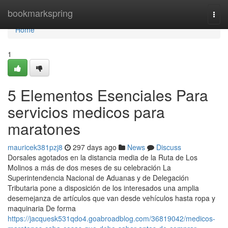
Home
bookmarkspring
Togg
navi
Home
1
5 Elementos Esenciales Para
servicios medicos para
maratones
mauricek381pzj8
297 days ago
News
Discuss
Dorsales agotados en la distancia media de la Ruta de Los
Molinos a más de dos meses de su celebración La
Superintendencia Nacional de Aduanas y de Delegación
Tributaria pone a disposición de los interesados una amplia
desemejanza de artículos que van desde vehículos hasta ropa y
maquinaria De forma
https://jacquesk531qdo4.goabroadblog.com/36819042/medicos-