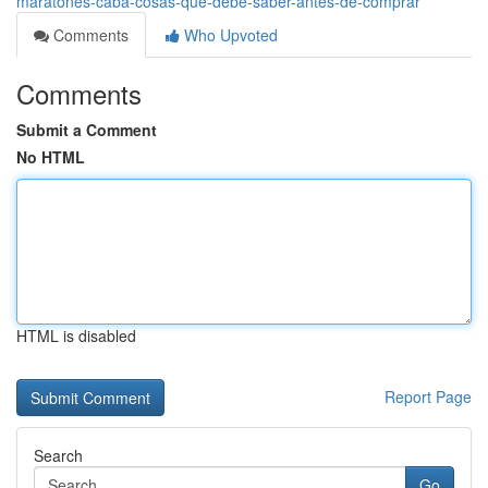
maratones-caba-cosas-que-debe-saber-antes-de-comprar
Comments
Who Upvoted
Comments
Submit a Comment
No HTML
HTML is disabled
Report Page
Search
Go