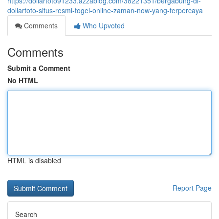
https://dollartoto91233.azzablog.com/38221351/bergabung-di-
dollartoto-situs-resmi-togel-online-zaman-now-yang-terpercaya
Comments
Who Upvoted
Comments
Submit a Comment
No HTML
HTML is disabled
Report Page
Search