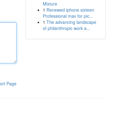
Mixture
1
Renewed iphone sixteen
Professional max for pic...
1
The advancing landscape
of philanthropic work a...
ort Page