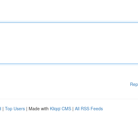
Rep
d
|
Top Users
| Made with
Kliqqi CMS
|
All RSS Feeds