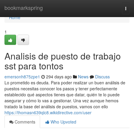
Home
bookmarkspring
Togg
navi
Home
1
Analisis de puesto de trabajo
sst para tontos
emersonh875zpe1
294 days ago
News
Discuss
Lo prometido es deuda. Para poder realizar un buen análisis de
puestos necesitas conocer los pasos y tener perfectamente
establecido qué aspectos tienes que datar, quién te lo puede
asegurar y cómo lo vas a gestionar. Una vez aunque hemos
tratado la base del análisis de puestos, vamos con ello
https://thomasn639qlc8.wikidirective.com/user
Comments
Who Upvoted