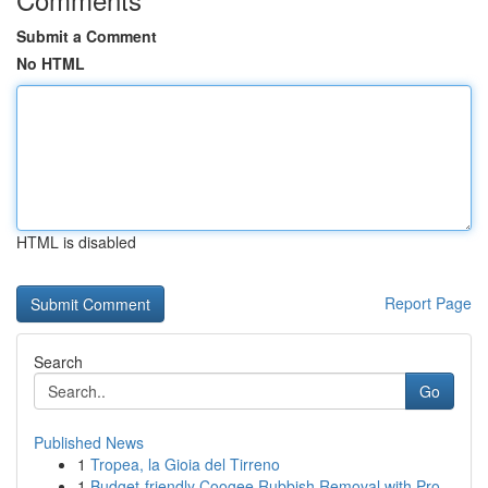
Submit a Comment
No HTML
HTML is disabled
Report Page
Search
Go
Published News
1
Tropea, la Gioia del Tirreno
1
Budget-friendly Coogee Rubbish Removal with Pro...