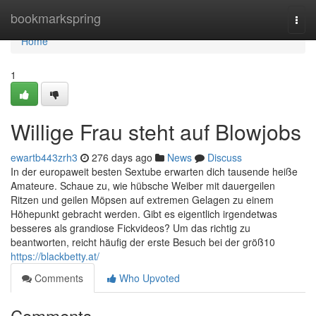
Home
bookmarkspring
Togg
navi
Home
1
Willige Frau steht auf Blowjobs
ewartb443zrh3
276 days ago
News
Discuss
In der europaweit besten Sextube erwarten dich tausende heiße
Amateure. Schaue zu, wie hübsche Weiber mit dauergeilen
Ritzen und geilen Möpsen auf extremen Gelagen zu einem
Höhepunkt gebracht werden. Gibt es eigentlich irgendetwas
besseres als grandiose Fickvideos? Um das richtig zu
beantworten, reicht häufig der erste Besuch bei der größ10
https://blackbetty.at/
Comments
Who Upvoted
Comments