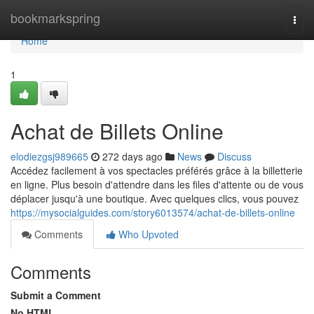
Home
bookmarkspring
Togg
navi
Home
1
Achat de Billets Online
elodiezgsj989665
272 days ago
News
Discuss
Accédez facilement à vos spectacles préférés grâce à la billetterie
en ligne. Plus besoin d'attendre dans les files d'attente ou de vous
déplacer jusqu'à une boutique. Avec quelques clics, vous pouvez
https://mysocialguides.com/story6013574/achat-de-billets-online
Comments
Who Upvoted
Comments
Submit a Comment
No HTML