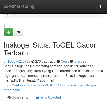
Home
bookmarkspring
Togg
navi
Home
1
Inakogel Situs: ToGEL Gacor
Terbaru
philipgbuc265765
273 days ago
News
Discuss
Bermain togel online memang semakin populer di kalangan
pecinta angka. Bagi kamu yang ingin merasakan sensasi bermain
togel gacor dan mencari prediksi akurat, Situs Inakogel bisa
menjadi pilihan tepat. Platform ini
https://webcastlist.com/story21975817/situs-inakogel-toto-gacor-
terpercaya
Comments
Who Upvoted