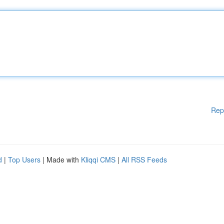
Rep
d
|
Top Users
| Made with
Kliqqi CMS
|
All RSS Feeds