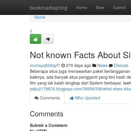
Home
bookmarkspring
Home
New
Submit
Home
1
Not known Facts About Si
murrayq505qyf7
270 days ago
News
Discuss
Beberapa situs juga menawarkan paket berlangganan a
baiknya, ada banyak situs pengganti yang kini hadir den
film yang tak kalah lengkap dari System berbayar. la
saku2178876.blogpayz.com/38556338/what-does-situ
Comments
Who Upvoted
Comments
Submit a Comment