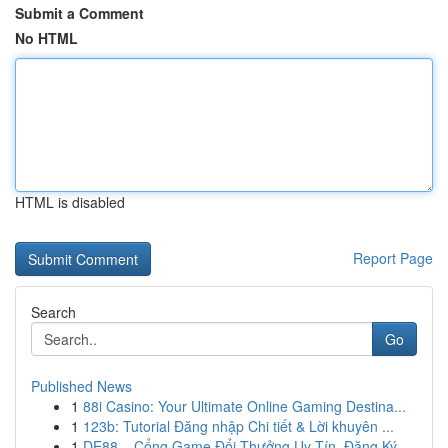
Submit a Comment
No HTML
HTML is disabled
Report Page
Search
Go
Published News
1
88i Casino: Your Ultimate Online Gaming Destina...
1
123b: Tutorial Đăng nhập Chi tiết & Lời khuyên ...
1
DE88 – Cổng Game Đổi Thưởng Uy Tín, Đăng Ký