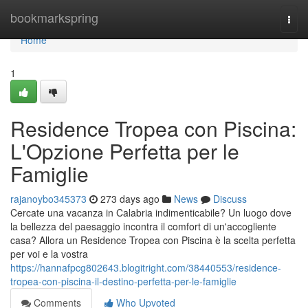
Home
bookmarkspring
Togg
navi
Home
1
Residence Tropea con Piscina:
L'Opzione Perfetta per le
Famiglie
rajanoybo345373
273 days ago
News
Discuss
Cercate una vacanza in Calabria indimenticabile? Un luogo dove
la bellezza del paesaggio incontra il comfort di un'accogliente
casa? Allora un Residence Tropea con Piscina è la scelta perfetta
per voi e la vostra
https://hannafpcg802643.blogitright.com/38440553/residence-
tropea-con-piscina-il-destino-perfetta-per-le-famiglie
Comments
Who Upvoted