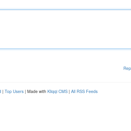
Rep
d
|
Top Users
| Made with
Kliqqi CMS
|
All RSS Feeds