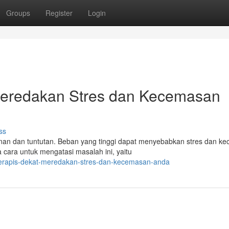
Groups
Register
Login
 Meredakan Stres dan Kecemasan
ss
nan dan tuntutan. Beban yang tinggi dapat menyebabkan stres dan k
cara untuk mengatasi masalah ini, yaitu
oterapis-dekat-meredakan-stres-dan-kecemasan-anda