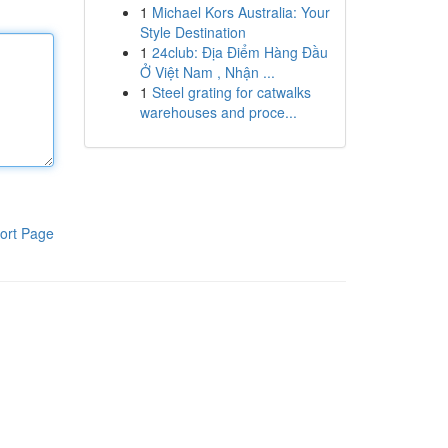
1
Michael Kors Australia: Your
Style Destination
1
24club: Địa Điểm Hàng Đầu
Ở Việt Nam , Nhận ...
1
Steel grating for catwalks
warehouses and proce...
ort Page