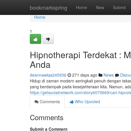
Home
bookmarkspring
Home
New
Submit
Home
1
Hipnotherapi Terdekat :
Anda
deannawlqa245936
271 days ago
News
Discu
Hidup di zaman modern seringkali penuh dengan teka
yang berdampak pada kesejahteraan kita. Namun, ada 
https://getsocialnetwork.com/story6070669/cari-hipn
Comments
Who Upvoted
Comments
Submit a Comment