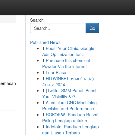
Search
Go
Published News
1
Boost Your Clinic: Google
Ads Optimization for ...
1
Purchase this chemical
Powder Via the internet
1
Luar Biasa
1
HITWINBET: ทางเข้าล่าสุด
ecemasan
อัปเดต 2024
1
{Twitter SMM Panel: Boost
Your Visibility & G...
1
Aluminium CNC Machining:
Precision and Performance
1
ROKOK88: Panduan Resmi
Paling Lengkap untuk p...
1
Indototo: Panduan Lengkap
dan Ulasan Terbaru