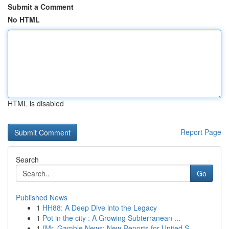
Submit a Comment
No HTML
HTML is disabled
Report Page
Search
Go
Published News
1
HH88: A Deep Dive into the Legacy
1
Pot in the city : A Growing Subterranean ...
1
{Mr. Gamble News: New Reports for United S...