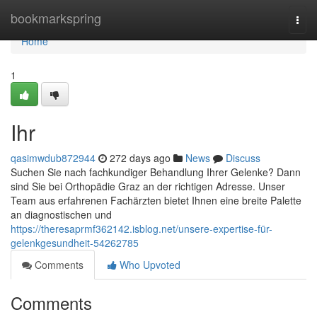
Home
bookmarkspring
Togg
navi
Home
1
Ihr
qasimwdub872944
272 days ago
News
Discuss
Suchen Sie nach fachkundiger Behandlung Ihrer Gelenke? Dann
sind Sie bei Orthopädie Graz an der richtigen Adresse. Unser
Team aus erfahrenen Fachärzten bietet Ihnen eine breite Palette
an diagnostischen und
https://theresaprmf362142.isblog.net/unsere-expertise-für-
gelenkgesundheit-54262785
Comments
Who Upvoted
Comments