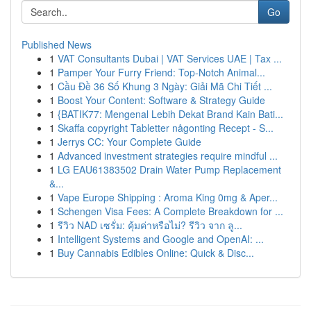
Go
Published News
1
VAT Consultants Dubai | VAT Services UAE | Tax ...
1
Pamper Your Furry Friend: Top-Notch Animal...
1
Cầu Đề 36 Số Khung 3 Ngày: Giải Mã Chi Tiết ...
1
Boost Your Content: Software & Strategy Guide
1
{BATIK77: Mengenal Lebih Dekat Brand Kain Bati...
1
Skaffa copyright Tabletter någonting Recept - S...
1
Jerrys CC: Your Complete Guide
1
Advanced investment strategies require mindful ...
1
LG EAU61383502 Drain Water Pump Replacement
&...
1
Vape Europe Shipping : Aroma King 0mg & Aper...
1
Schengen Visa Fees: A Complete Breakdown for ...
1
รีวิว NAD เซรั่ม: คุ้มค่าหรือไม่? รีวิว จาก ลู...
1
Intelligent Systems and Google and OpenAI: ...
1
Buy Cannabis Edibles Online: Quick & Disc...