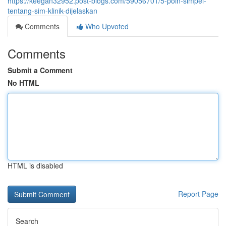
https://keegan32952.post-blogs.com/59056701/5-poin-simpel-
tentang-sim-klinik-dijelaskan
Comments
Who Upvoted
Comments
Submit a Comment
No HTML
HTML is disabled
Report Page
Search