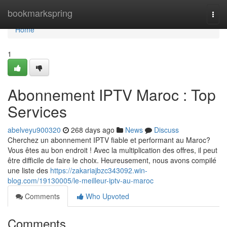
Home
bookmarkspring
Togg
navi
Home
1
Abonnement IPTV Maroc : Top
Services
abelveyu900320
268 days ago
News
Discuss
Cherchez un abonnement IPTV fiable et performant au Maroc?
Vous êtes au bon endroit ! Avec la multiplication des offres, il peut
être difficile de faire le choix. Heureusement, nous avons compilé
une liste des
https://zakariajbzc343092.win-
blog.com/19130005/le-meilleur-iptv-au-maroc
Comments
Who Upvoted
Comments