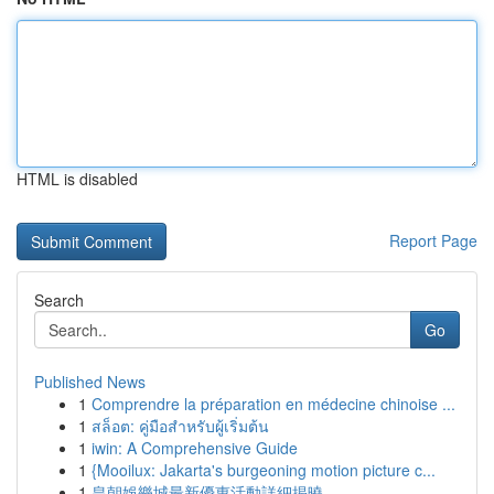
HTML is disabled
Report Page
Search
Go
Published News
1
Comprendre la préparation en médecine chinoise ...
1
สล็อต: คู่มือสำหรับผู้เริ่มต้น
1
iwin: A Comprehensive Guide
1
{Mooilux: Jakarta's burgeoning motion picture c...
1
皇朝娛樂城最新優惠活動詳細揭曉