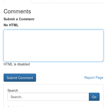
Comments
Submit a Comment
No HTML
HTML is disabled
Report Page
Search
Go