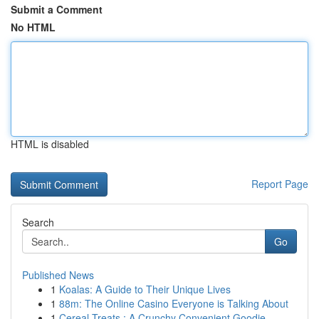
Submit a Comment
No HTML
HTML is disabled
Report Page
Search
Go
Published News
1
Koalas: A Guide to Their Unique Lives
1
88m: The Online Casino Everyone is Talking About
1
Cereal Treats : A Crunchy Convenient Goodie