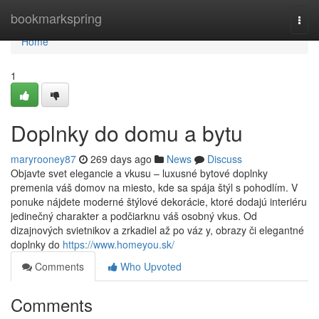
Home
bookmarkspring
Togg
navi
Home
1
Doplnky do domu a bytu
maryrooney87
269 days ago
News
Discuss
Objavte svet elegancie a vkusu – luxusné bytové doplnky
premenia váš domov na miesto, kde sa spája štýl s pohodlím. V
ponuke nájdete moderné štýlové dekorácie, ktoré dodajú interiéru
jedinečný charakter a podčiarknu váš osobný vkus. Od
dizajnových svietnikov a zrkadiel až po váz y, obrazy či elegantné
doplnky do
https://www.homeyou.sk/
Comments
Who Upvoted
Comments