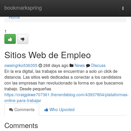
Home
bookmarkspring
Togg
navi
Home
1
Sitios Web de Empleo
owaingrko536355
268 days ago
News
Discuss
En la era digital, las trabajos se encuentran a solo un click de
distancia. Las sitios web dedicadas a conectar a los candidatos
con las empresas han revolucionado la forma en que buscamos
trabajo. Desde pequeñas
https://craigpkwe707361.thenerdsblog.com/43937804/plataformas-
online-para-trabajar
Comments
Who Upvoted
Comments