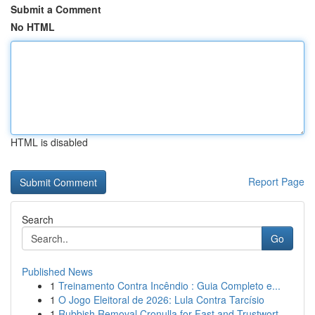
Submit a Comment
No HTML
HTML is disabled
Report Page
Search
Go
Published News
1
Treinamento Contra Incêndio : Guia Completo e...
1
O Jogo Eleitoral de 2026: Lula Contra Tarcísio
1
Rubbish Removal Cronulla for Fast and Trustwort...