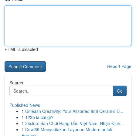
HTML is disabled
Report Page
Search
Go
Published News
1
Unleash Creativity: Your Assorted 6d6 Ceramic D...
1
123b là cái gì?
1
24club: Sân Chơi Hàng Đầu Việt Nam, Nhận Định...
1
Dewi39 Menyediakan Layanan Modern untuk
Permain...