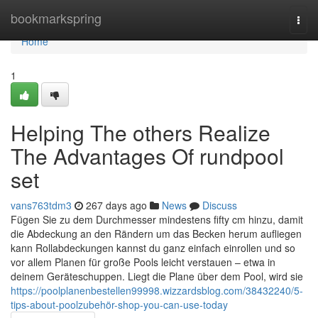
Home
bookmarkspring
Togg
navi
Home
1
Helping The others Realize
The Advantages Of rundpool
set
vans763tdm3
267 days ago
News
Discuss
Fügen Sie zu dem Durchmesser mindestens fifty cm hinzu, damit
die Abdeckung an den Rändern um das Becken herum aufliegen
kann Rollabdeckungen kannst du ganz einfach einrollen und so
vor allem Planen für große Pools leicht verstauen – etwa in
deinem Geräteschuppen. Liegt die Plane über dem Pool, wird sie
https://poolplanenbestellen99998.wizzardsblog.com/38432240/5-
tips-about-poolzubehör-shop-you-can-use-today