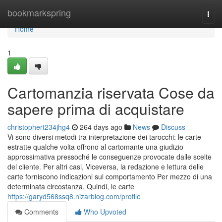
Home
bookmarkspring
Togg
navi
Home
1
Cartomanzia riservata Cose da
sapere prima di acquistare
christophert234jhg4
264 days ago
News
Discuss
Vi sono diversi metodi tra interpretazione dei tarocchi: le carte
estratte qualche volta offrono al cartomante una giudizio
approssimativa pressoché le conseguenze provocate dalle scelte
del cliente. Per altri casi, Viceversa, la redazione e lettura delle
carte forniscono indicazioni sul comportamento Per mezzo di una
determinata circostanza. Quindi, le carte
https://garyd568ssq8.nizarblog.com/profile
Comments
Who Upvoted