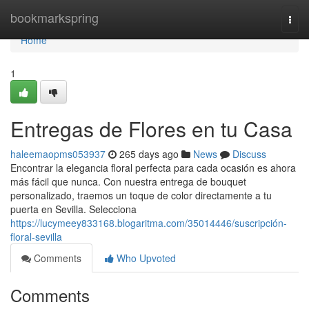
Home
bookmarkspring
Togg
navi
Home
1
Entregas de Flores en tu Casa
haleemaopms053937
265 days ago
News
Discuss
Encontrar la elegancia floral perfecta para cada ocasión es ahora
más fácil que nunca. Con nuestra entrega de bouquet
personalizado, traemos un toque de color directamente a tu
puerta en Sevilla. Selecciona
https://lucymeey833168.blogaritma.com/35014446/suscripción-
floral-sevilla
Comments
Who Upvoted
Comments