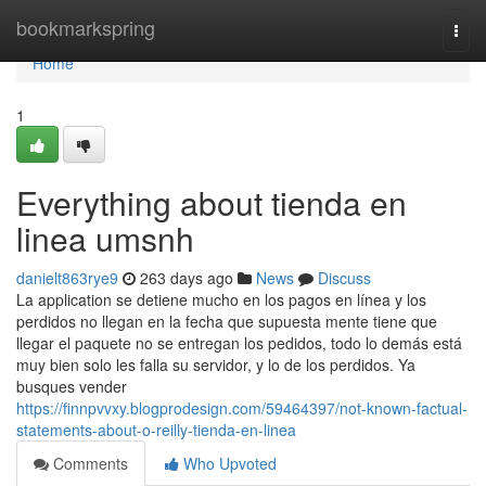
Home
bookmarkspring
Togg
navi
Home
1
Everything about tienda en
linea umsnh
danielt863rye9
263 days ago
News
Discuss
La application se detiene mucho en los pagos en línea y los
perdidos no llegan en la fecha que supuesta mente tiene que
llegar el paquete no se entregan los pedidos, todo lo demás está
muy bien solo les falla su servidor, y lo de los perdidos. Ya
busques vender
https://finnpvvxy.blogprodesign.com/59464397/not-known-factual-
statements-about-o-reilly-tienda-en-linea
Comments
Who Upvoted