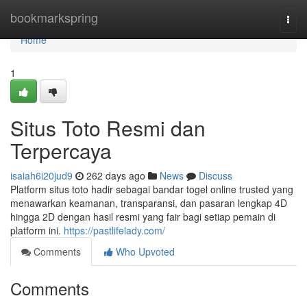
Home
bookmarkspring
Togg
navi
Home
1
Situs Toto Resmi dan
Terpercaya
isaiah6i20jud9
262 days ago
News
Discuss
Platform situs toto hadir sebagai bandar togel online trusted yang
menawarkan keamanan, transparansi, dan pasaran lengkap 4D
hingga 2D dengan hasil resmi yang fair bagi setiap pemain di
platform ini.
https://pastlifelady.com/
Comments
Who Upvoted
Comments