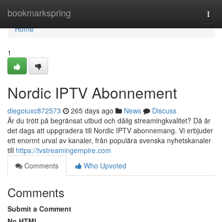
Home
bookmarkspring
Togg
navi
Home
1
Nordic IPTV Abonnement
diegoiuxc872573
265 days ago
News
Discuss
Är du trött på begränsat utbud och dålig streamingkvalitet? Då är
det dags att uppgradera till Nordic IPTV abonnemang. Vi erbjuder
ett enormt urval av kanaler, från populära svenska nyhetskanaler
till
https://tvstreamingempire.com
Comments
Who Upvoted
Comments
Submit a Comment
No HTML