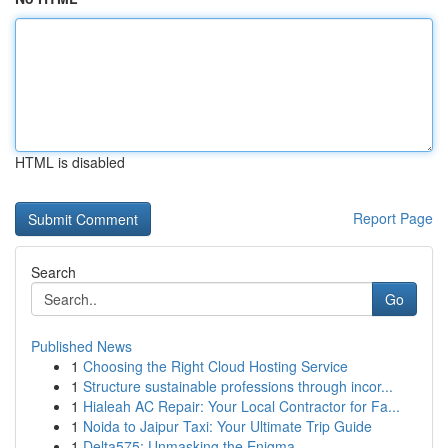
HTML is disabled
Report Page
Search
Go
Published News
1
Choosing the Right Cloud Hosting Service
1
Structure sustainable professions through incor...
1
Hialeah AC Repair: Your Local Contractor for Fa...
1
Noida to Jaipur Taxi: Your Ultimate Trip Guide
1
Delta575: Unmasking the Enigma