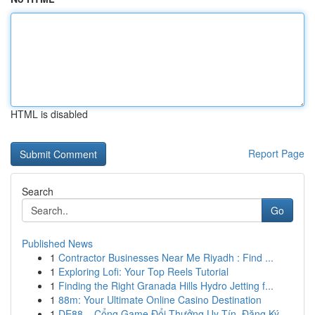
HTML is disabled
Report Page
Search
Go
Published News
1
Contractor Businesses Near Me Riyadh : Find ...
1
Exploring Lofi: Your Top Reels Tutorial
1
Finding the Right Granada Hills Hydro Jetting f...
1
88m: Your Ultimate Online Casino Destination
1
DE88 – Cổng Game Đổi Thưởng Uy Tín, Đăng Ký