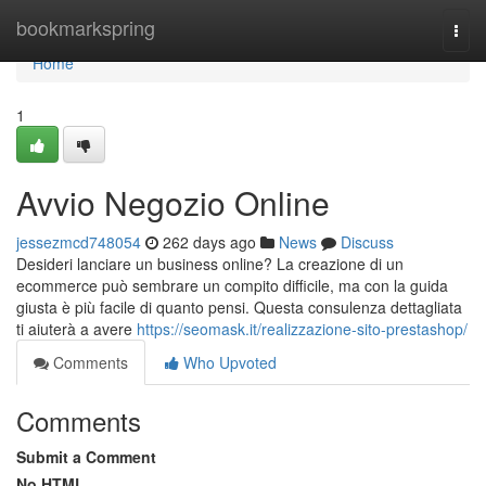
Home
bookmarkspring
Togg
navi
Home
1
Avvio Negozio Online
jessezmcd748054
262 days ago
News
Discuss
Desideri lanciare un business online? La creazione di un
ecommerce può sembrare un compito difficile, ma con la guida
giusta è più facile di quanto pensi. Questa consulenza dettagliata
ti aiuterà a avere
https://seomask.it/realizzazione-sito-prestashop/
Comments
Who Upvoted
Comments
Submit a Comment
No HTML