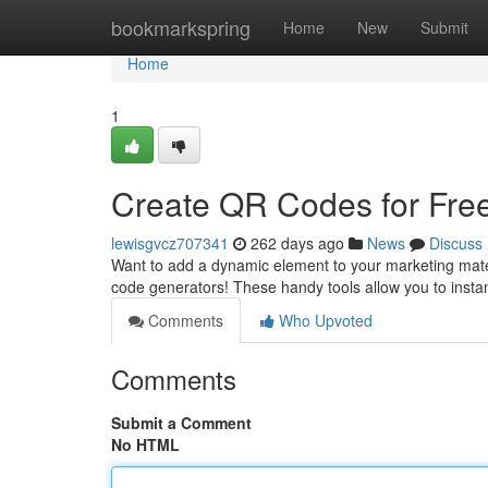
Home
bookmarkspring
Home
New
Submit
Home
1
Create QR Codes for Free 
lewisgvcz707341
262 days ago
News
Discuss
Want to add a dynamic element to your marketing mater
code generators! These handy tools allow you to insta
Comments
Who Upvoted
Comments
Submit a Comment
No HTML