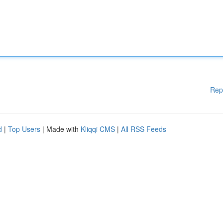
Rep
d
|
Top Users
| Made with
Kliqqi CMS
|
All RSS Feeds