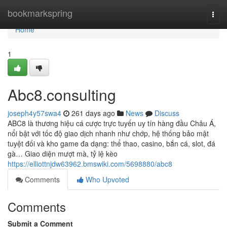
Home
bookmarkspring
Togg
navi
Home
1
Abc8.consulting
joseph4y57swa4
261 days ago
News
Discuss
ABC8 là thương hiệu cá cược trực tuyến uy tín hàng đầu Châu Á,
nổi bật với tốc độ giao dịch nhanh như chớp, hệ thống bảo mật
tuyệt đối và kho game đa dạng: thể thao, casino, bắn cá, slot, đá
gà… Giao diện mượt mà, tỷ lệ kèo
https://elliottnjdw63962.bmswiki.com/5698880/abc8
Comments
Who Upvoted
Comments
Submit a Comment