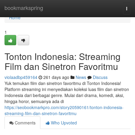
Home
bookmarkspring
Togg
navi
Home
1
Tonton Indonesia: Streaming
Film dan Sinetron Favoritmu
violaadbp459164
261 days ago
News
Discuss
Yuk temukan film dan sinetron favoritmu di Tonton Indonesia!
Platform streaming ini menyediakan koleksi luas film dan sinetron
Indonesia dari berbagai genre. Mulai dari drama, komedi, aksi,
hingga horor, semuanya ada di
https://seobookmarkpro.com/story20590161/tonton-indonesia-
streaming-film-dan-sinetron-favoritmu
Comments
Who Upvoted