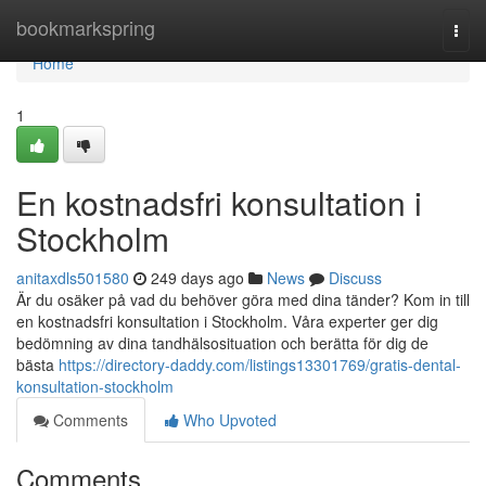
Home
bookmarkspring
Togg
navi
Home
1
En kostnadsfri konsultation i
Stockholm
anitaxdls501580
249 days ago
News
Discuss
Är du osäker på vad du behöver göra med dina tänder? Kom in till
en kostnadsfri konsultation i Stockholm. Våra experter ger dig
bedömning av dina tandhälsosituation och berätta för dig de
bästa
https://directory-daddy.com/listings13301769/gratis-dental-
konsultation-stockholm
Comments
Who Upvoted
Comments