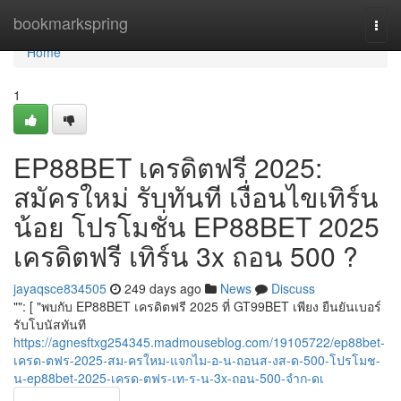
Home
bookmarkspring
Togg
navi
Home
1
EP88BET เครดิตฟรี 2025:
สมัครใหม่ รับทันที เงื่อนไขเทิร์น
น้อย โปรโมชั่น EP88BET 2025
เครดิตฟรี เทิร์น 3x ถอน 500 ?
jayaqsce834505
249 days ago
News
Discuss
"": [ "พบกับ EP88BET เครดิตฟรี 2025 ที่ GT99BET เพียง ยืนยันเบอร์
รับโบนัสทันที
https://agnesftxg254345.madmouseblog.com/19105722/ep88bet-
เครด-ตฟร-2025-สม-ครใหม-แจกไม-อ-น-ถอนส-งส-ด-500-โปรโมช-
น-ep88bet-2025-เครด-ตฟร-เท-ร-น-3x-ถอน-500-จำก-ดเ