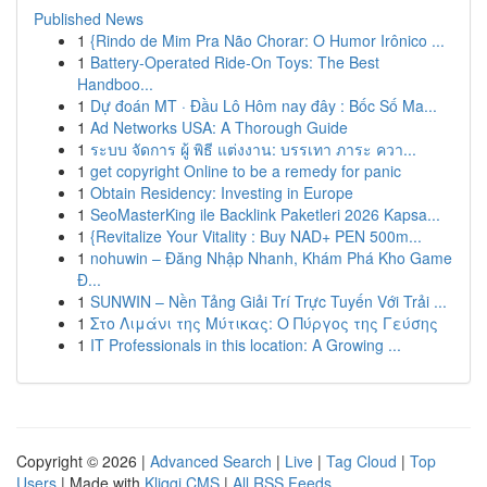
Published News
1
{Rindo de Mim Pra Não Chorar: O Humor Irônico ...
1
Battery-Operated Ride-On Toys: The Best
Handboo...
1
Dự đoán MT · Đầu Lô Hôm nay đây : Bốc Số Ma...
1
Ad Networks USA: A Thorough Guide
1
ระบบ จัดการ ผู้ พิธี แต่งงาน: บรรเทา ภาระ ควา...
1
get copyright Online to be a remedy for panic
1
Obtain Residency: Investing in Europe
1
SeoMasterKing ile Backlink Paketleri 2026 Kapsa...
1
{Revitalize Your Vitality : Buy NAD+ PEN 500m...
1
nohuwin – Đăng Nhập Nhanh, Khám Phá Kho Game
Đ...
1
SUNWIN – Nền Tảng Giải Trí Trực Tuyến Với Trải ...
1
Στο Λιμάνι της Μύτικας: Ο Πύργος της Γεύσης
1
IT Professionals in this location: A Growing ...
Copyright © 2026 |
Advanced Search
|
Live
|
Tag Cloud
|
Top
Users
| Made with
Kliqqi CMS
|
All RSS Feeds