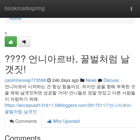
Home
bookmarkspring
Togg
navi
Home
1
???? 언니아르바, 꿀벌처럼 날
갯짓!
caoimheovsp773598
246 days ago
News
Discuss
언니아르바 시작하는 건 항상 힘들어요. 하지만 꿈을 향해 부족한 것
을 채워 날갯짓하면 성공할 거야! 언니들은 정말 멋있고 다른 사람들
이 자랑하기 위해.
https://lancepusd131611.59bloggers.com/39175117/언니아르바-
꿀벌처럼-날갯짓
Comments
Who Upvoted
Comments