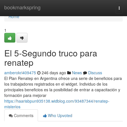
Home
bookmarkspring
Togg
navi
Home
1
El 5-Segundo truco para
renatep
amberokri409475
246 days ago
News
Discuss
El Plan Renatep en Argentina ofrece una serie de beneficios para
los trabajadores registrados en el widget. Individuo de los
principales beneficios es la posibilidad de entrar a capacitación y
formación para mejorar
https://haarisbpun935138.widblog.com/93487344/renatep-
misterios
Comments
Who Upvoted