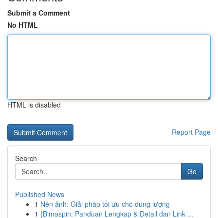
Submit a Comment
No HTML
HTML is disabled
Report Page
Search
Go
Published News
1
Nén ảnh: Giải pháp tối ưu cho dung lượng
1
{Bimaspin: Panduan Lengkap & Detail dan Link ...