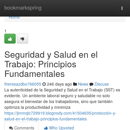
Home
bookmarkspring
Togg
navi
Home
1
Seguridad y Salud en el
Trabajo: Principios
Fundamentales
theresazdbo766055
246 days ago
News
Discuss
La autenticidad de la Seguridad y Salud en el Trabajo (SST) es
evidente. Un ambiente laboral seguro y saludable no solo
asegura el bienestar de los trabajadores, sino que también
optimiza la productividad y minimiza
https://jimmqlc729919.blognody.com/41504635/protección-y-
salud-en-el-trabajo-principios-fundamentales
Comments
Who Upvoted