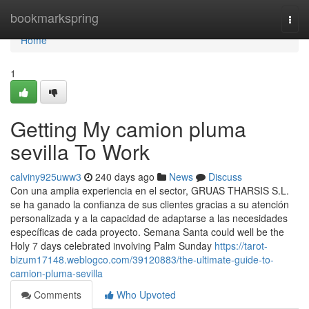
Home
bookmarkspring
Togg
navi
Home
1
Getting My camion pluma
sevilla To Work
calviny925uww3
240 days ago
News
Discuss
Con una amplia experiencia en el sector, GRUAS THARSIS S.L.
se ha ganado la confianza de sus clientes gracias a su atención
personalizada y a la capacidad de adaptarse a las necesidades
específicas de cada proyecto. Semana Santa could well be the
Holy 7 days celebrated involving Palm Sunday
https://tarot-
bizum17148.weblogco.com/39120883/the-ultimate-guide-to-
camion-pluma-sevilla
Comments
Who Upvoted