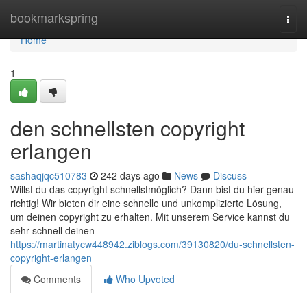
Home
bookmarkspring
Togg
navi
Home
1
den schnellsten copyright
erlangen
sashaqjqc510783
242 days ago
News
Discuss
Willst du das copyright schnellstmöglich? Dann bist du hier genau
richtig! Wir bieten dir eine schnelle und unkomplizierte Lösung,
um deinen copyright zu erhalten. Mit unserem Service kannst du
sehr schnell deinen
https://martinatycw448942.ziblogs.com/39130820/du-schnellsten-
copyright-erlangen
Comments
Who Upvoted