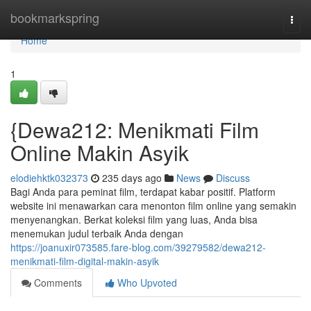
Home
bookmarkspring
Togg
navi
Home
1
{Dewa212: Menikmati Film
Online Makin Asyik
elodiehktk032373
235 days ago
News
Discuss
Bagi Anda para peminat film, terdapat kabar positif. Platform
website ini menawarkan cara menonton film online yang semakin
menyenangkan. Berkat koleksi film yang luas, Anda bisa
menemukan judul terbaik Anda dengan
https://joanuxir073585.fare-blog.com/39279582/dewa212-
menikmati-film-digital-makin-asyik
Comments
Who Upvoted