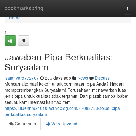
Home
bookmarkspring
Togg
navi
Home
1
Jawaban Pipa Berkualitas:
Suryaalam
isaiahyarq772707
236 days ago
News
Discuss
Mencari alternatif kokoh untuk permintaan pipa Anda? Hindari
mempertimbangkan Suryaalam! Perusahaan menawarkan luas
jenis pipa untuk kualitas tidak terjamin. Dari plastik sampai babet
sesuai, kami memastikan tiap item
https://luluehhf921010.activoblog.com/47082783/solusi-pipa-
berkualitas-suryaalam
Comments
Who Upvoted