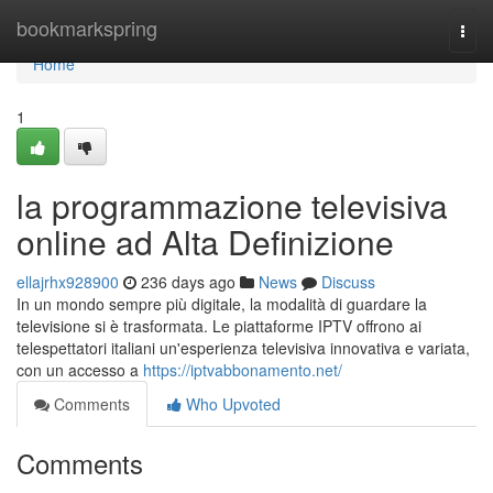
Home
bookmarkspring
Togg
navi
Home
1
la programmazione televisiva
online ad Alta Definizione
ellajrhx928900
236 days ago
News
Discuss
In un mondo sempre più digitale, la modalità di guardare la
televisione si è trasformata. Le piattaforme IPTV offrono ai
telespettatori italiani un'esperienza televisiva innovativa e variata,
con un accesso a
https://iptvabbonamento.net/
Comments
Who Upvoted
Comments