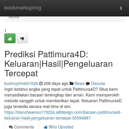
Home
bookmarkspring
Togg
navi
Home
1
Prediksi Pattimura4D:
Keluaran|Hasil|Pengeluaran
Tercepat
bushrayhiv641026
208 days ago
News
Discuss
Ingin ketahui angka yang tepat untuk Pattimura4D? Situs kami
menyediakan bacaan terlengkap dan aman. Kami memperoleh
metode canggih untuk memberikan tepat. Keluaran Pattimura4D
juga tersedia secara real-time di sini.
https://blanchewnou170224.alltdesign.com/bacaan-pattimura4d-
keluaran-hasil-pengeluaran-tercepat-55594887
Comments
Who Upvoted