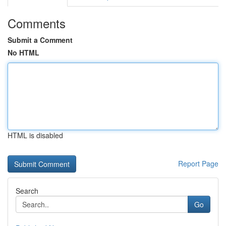
Comments
Submit a Comment
No HTML
HTML is disabled
Report Page
Search
Go