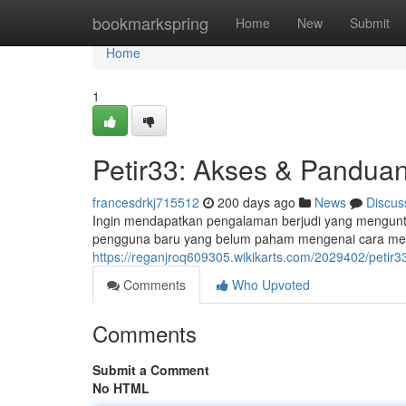
Home
bookmarkspring
Home
New
Submit
Home
1
Petir33: Akses & Pandua
francesdrkj715512
200 days ago
News
Discus
Ingin mendapatkan pengalaman berjudi yang mengunt
pengguna baru yang belum paham mengenai cara memul
https://reganjroq609305.wikikarts.com/2029402/pet
Comments
Who Upvoted
Comments
Submit a Comment
No HTML