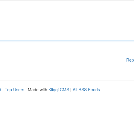
Rep
d
|
Top Users
| Made with
Kliqqi CMS
|
All RSS Feeds