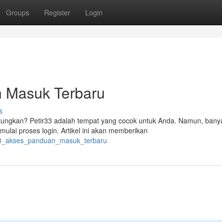
Groups
Register
Login
n Masuk Terbaru
s
ungkan? Petir33 adalah tempat yang cocok untuk Anda. Namun, bany
ai proses login. Artikel ini akan memberikan
ir33_akses_panduan_masuk_terbaru