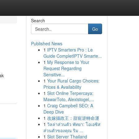
Search
Go
Published News
1
IPTV Smarters Pro : Le
Guide CompletIPTV Smarte...
1
My Response to Your
Request Regarding
Sensitive...
ak
1
Your Rural Cargo Choices:
Prices & Availability
1
Slot Online Terpercaya:
MawarToto, Alexistogel,...
1
Craig Campbell SEO: A
Deep Dive
1
改嫁攝政王：甜寵逆轉命運
1
วิลล่าส่วนตัว พัทยา: โอเอซิส
ส่วนตัวของคุณ ริม ...
1
Slot Server Thailand