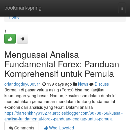
Home
bookmarkspring
Togg
navi
Home
1
Menguasai Analisa
Fundamental Forex: Panduan
Komprehensif untuk Pemula
orlandogduy030311
199 days ago
News
Discuss
Bermain di pasar valuta asing (Forex) bisa menjanjikan
keuntungan yang besar. Namun, kesuksesan dalam dunia ini
membutuhkan pemahaman mendalam tentang fundamental
ekonomi dan analisis yang tepat. Dalami analisa
https://darrenkhhy613274.articlesblogger.com/60788756/kuasai-
analisa-fundamental-forex-panduan-lengkap-untuk-pemula
Comments
Who Upvoted