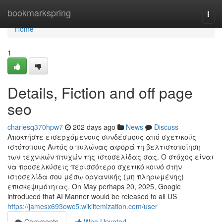
Home
bookmarkspring
Togg
navi
Home
1
Details, Fiction and off page
seo
charlesq370hpw7
202 days ago
News
Discuss
Αποκτήστε εισερχόμενους συνδέσμους από σχετικούς
ιστότοπους Αυτός ο πυλώνας αφορά τη βελτιστοποίηση
των τεχνικών πτυχών της ιστοσελίδας σας. Ο στόχος είναι
να προσελκύσεις περισσότερο σχετικό κοινό στην
ιστοσελίδα σου μέσω οργανικής (μη πληρωμένης)
επισκεψιμότητας. On May perhaps 20, 2025, Google
introduced that AI Manner would be released to all US
https://jamesx693owc5.wikiitemization.com/user
Comments
Who Upvoted