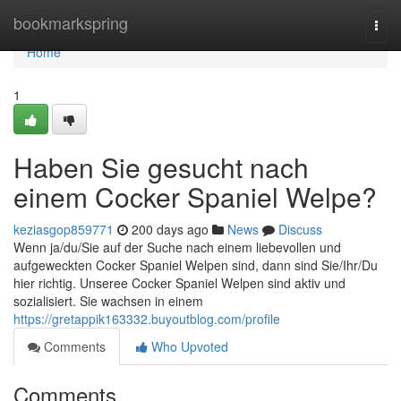
Home
bookmarkspring
Togg
navi
Home
1
Haben Sie gesucht nach
einem Cocker Spaniel Welpe?
keziasgop859771
200 days ago
News
Discuss
Wenn ja/du/Sie auf der Suche nach einem liebevollen und
aufgeweckten Cocker Spaniel Welpen sind, dann sind Sie/Ihr/Du
hier richtig. Unseree Cocker Spaniel Welpen sind aktiv und
sozialisiert. Sie wachsen in einem
https://gretappik163332.buyoutblog.com/profile
Comments
Who Upvoted
Comments