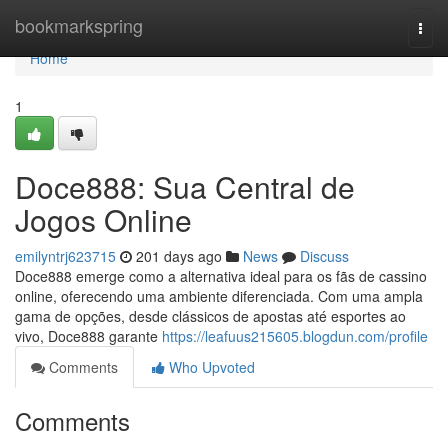
Home
bookmarkspring
Togg
navi
Home
1
Doce888: Sua Central de
Jogos Online
emilyntrj623715
201 days ago
News
Discuss
Doce888 emerge como a alternativa ideal para os fãs de cassino
online, oferecendo uma ambiente diferenciada. Com uma ampla
gama de opções, desde clássicos de apostas até esportes ao
vivo, Doce888 garante
https://leafuus215605.blogdun.com/profile
Comments
Who Upvoted
Comments