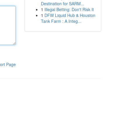
Destination for SARM...
1
Illegal Betting: Don't Risk It
1
DFW Liquid Hub & Houston
Tank Farm : A Integ...
ort Page