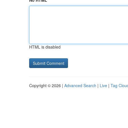
No HTML
HTML is disabled
Copyright © 2026 |
Advanced Search
|
Live
|
Tag Clou