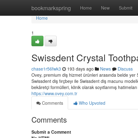
Home
bookmarkspring
Home
New
Submit
Home
1
Swissdent Crystal Tooth
chase1r56fwk3
193 days ago
News
Discuss
Ovey, premium diş hizmet ürünleri arasında belde yer Sw
Swissdent diş fırçbeyı ile Swissdent diş macunu modeller
bekâretçi formülleri, klinik olarak soyıtlanmış hatimela
https://www.ovey.com.tr
Comments
Who Upvoted
Comments
Submit a Comment