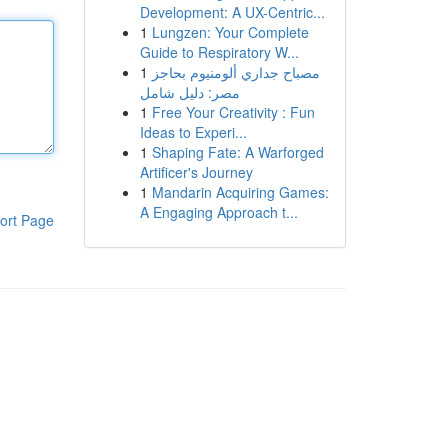
Development: A UX-Centric...
1
Lungzen: Your Complete
Guide to Respiratory W...
1
مصباح جداري ألومنيوم بحاجز
مصر: دليل شامل
1
Free Your Creativity : Fun
Ideas to Experi...
1
Shaping Fate: A Warforged
Artificer's Journey
1
Mandarin Acquiring Games:
A Engaging Approach t...
ort Page