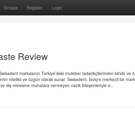
Groups
Register
Login
paste Review
issdent markasının Türkiye’deki muteber tedarikçilerinden biridir ve öz
ini nitelikli ve özgün olarak sunar. Swissdent, İsviçre merkezli bir mar
rı ve diş minesine muhatara vermeyen nazik bileşenleriyle d...