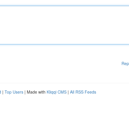
Rep
d
|
Top Users
| Made with
Kliqqi CMS
|
All RSS Feeds