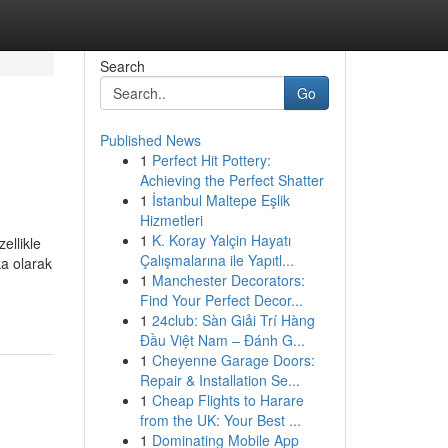
Search
Go
Published News
1
Perfect Hit Pottery:
Achieving the Perfect Shatter
1
İstanbul Maltepe Eşlik
Hizmetleri
1
K. Koray Yalçin Hayatı
ellikle
Çalışmalarına ile Yapıtl...
ka olarak
1
Manchester Decorators:
Find Your Perfect Decor...
1
24club: Sàn Giải Trí Hàng
Đầu Việt Nam – Đánh G...
1
Cheyenne Garage Doors:
Repair & Installation Se...
1
Cheap Flights to Harare
from the UK: Your Best ...
1
Dominating Mobile App