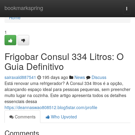
Home
bookmarkspring
Togg
navi
Home
1
Frigobar Consul 334 Litros: O
Guia Definitivo
sairaxald887541
195 days ago
News
Discuss
Está renovar uma refrigerador? A Consul 334 litros é a opção,
alcançando espaço ideal para pessoas pequenas, sem preencher
muito lugar na cozinha. Este artigo apresenta todos os detalhes
essenciais dessa
https://deannaswao808512.blog5star.com/profile
Comments
Who Upvoted
Comments